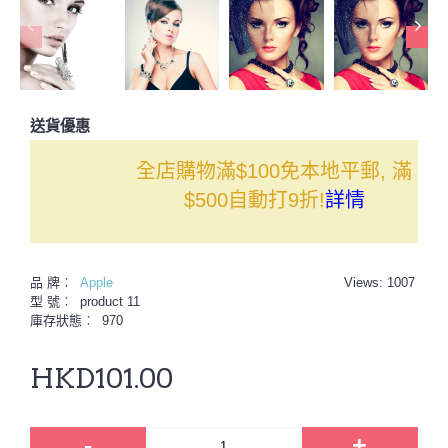
送貨優惠
全店
購物
滿$100
免本地平郵,
滿
$500自動打9折!
詳情
品 牌︰
Apple
Views: 1007
型 號︰
product 11
庫存狀態︰
970
HKD101.00
-
+