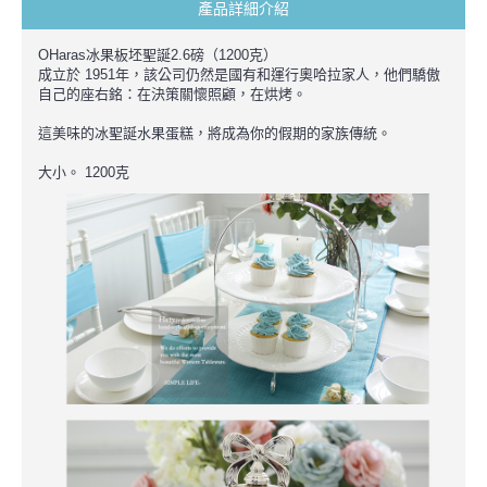
產品詳細介紹
OHaras
冰果
板坯
聖誕
2.6磅
（
1200克
）
成立於 1951年
，該公司
仍然是
國有
和
運行
奧哈拉
家人
，
他們
驕傲
自己
的座右銘
：
在
決策
關懷
照顧
，
在烘烤
。
這
美味
的
冰
聖誕
水果蛋糕
，
將成為
你
的假期
的
家族傳統
。
大小。
1200克